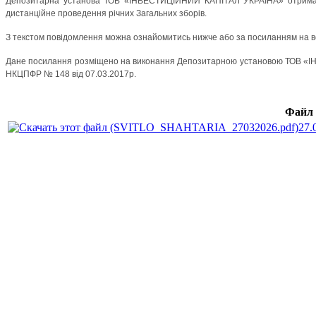
Депозитарна установа ТОВ «ІНВЕСТИЦІЙНИЙ КАПІТАЛ УКРАЇНА» отримал
дистанційне проведення річних Загальних зборів.
З текстом повідомлення можна ознайомитись нижче або за посиланням на в
Дане посилання розміщено на виконання Депозитарною установою ТОВ «І
НКЦПФР № 148 від 07.03.2017р.
Файл
27.