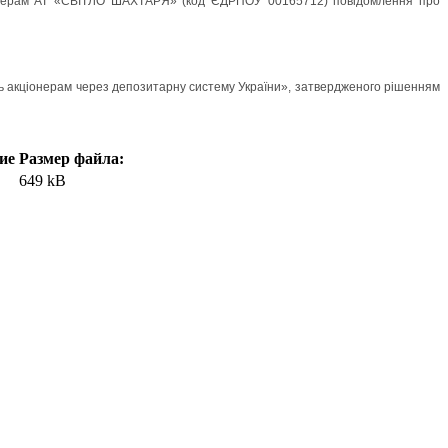
онерам АТ «СВІТЛО ШАХТАРЯ» (код ЄДРПОУ 00165712) повідомлення про
кціонерам через депозитарну систему України», затвердженого рішенням
ие
Размер файла:
649 kB