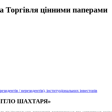
на
Торгівля цінними паперами
езидентів / нерезидентів), інституціональних інвесторів
 «СВІТЛО ШАХТАРЯ»