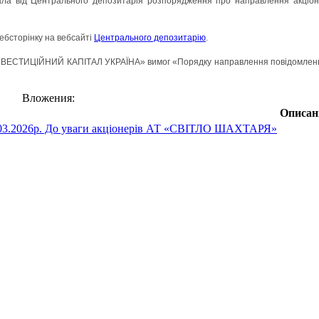
а від Центрального депозитарія розпорядження про направлення акці
ебсторінку на вебсайті
Центрального депозитарію
.
НВЕСТИЦІЙНИЙ КАПІТАЛ УКРАЇНА» вимог «Порядку направлення повідомлень а
Вложения:
Описан
03.2026р. До уваги акціонерів АТ «СВІТЛО ШАХТАРЯ»