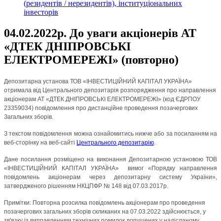
(резидентів / нерезидентів), інституціональних
інвесторів
04.02.2022р. До уваги акціонерів АТ
«ДТЕК ДНІПРОВСЬКІ
ЕЛЕКТРОМЕРЕЖІ» (повторно)
Депозитарна установа ТОВ «ІНВЕСТИЦІЙНИЙ КАПІТАЛ УКРАЇНА»
отримала від Центрального депозитарія розпорядження про направлення
акціонерам АТ «ДТЕК ДНІПРОВСЬКІ ЕЛЕКТРОМЕРЕЖІ» (код ЄДРПОУ
23359034) повідомлення про дистанційне проведення позачергових
Загальних зборів.
З текстом повідомлення можна ознайомитись нижче або за посиланням на
веб-сторінку на веб-сайті
Центрального депозитарію
.
Дане посилання розміщено на виконання Депозитарною установою ТОВ
«ІНВЕСТИЦІЙНИЙ КАПІТАЛ УКРАЇНА» вимог «Порядку направлення
повідомлень акціонерам через депозитарну систему України»,
затвердженого рішенням НКЦПФР № 148 від 07.03.2017р.
Примітки: Повторна розсилка повідомлень акціонерам про проведення
позачергових загальних зборів скликаних на 07.03.2022 здійснюється, у
зв'язку із виправленням технічних помилок допущених у надісланому